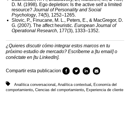
D. M. (1998). Ego depletion: Is the active self a limited
resource?
Journal of Personality and Social
Psychology
, 74(5), 1252–1265.
Slovic, P., Finucane, M. L., Peters, E., & MacGregor, D.
G. (2007). The affect heuristic.
European Journal of
Operational Research
, 177(3), 1333–1352.
¿Quieres discutir cómo integrar estos marcos en tu
próximo estudio de mercado? Escríbeme a [tu email] o
conéctate en [tu LinkedIn].
Compartir esta publicacion
,
,
Analítica conversacional
Analítica contextual
Economía del
,
,
comportamiento
Ciencias del comportamiento
Experiencia de cliente