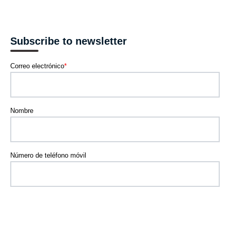
Subscribe to newsletter
Correo electrónico
*
Nombre
Número de teléfono móvil
SINNETIC se compromete a proteger y respetar tu privacidad, y solo
usaremos tu información personal para administrar tu cuenta y
proporcionar los productos y servicios que nos solicitaste. De vez en
cuando, nos gustaría ponernos en contacto contigo acerca de