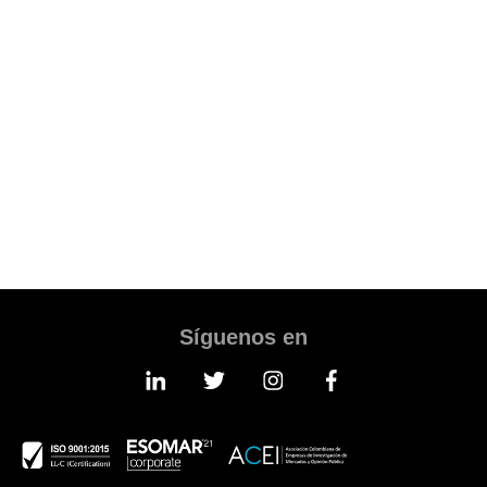
after-sales phase, managed with traditional trade
methods or with ecommerce.
TAKE AN APPOINTMENT
Síguenos en