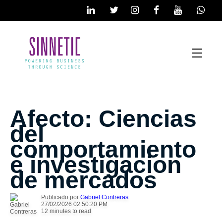
Afecto: Ciencias
del
comportamiento
e investigacion
de mercados
Publicado por
Gabriel Contreras
27/02/2026 02:50:20 PM
12 minutes to read