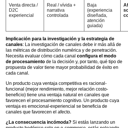
Venta directa /
Real / vívida +
Baja
Af
D2C
narrativa
(experiencia
s
experiencial
controlada
diseñada,
co
atención
guiada)
Implicación para la investigación y la estrategia de
canales
: La investigación de canales debe ir más allá de
las métricas de distribución numérica y de penetración.
Necesita evaluar cómo cada canal
configura el modo
de procesamiento
de la decisión y, por tanto, qué tipo de
propuesta de valor tiene mayor probabilidad de éxito en
cada canal.
Un producto cuya ventaja competitiva es racional-
funcional (mejor rendimiento, mejor relación costo-
beneficio) tiene una ventaja natural en canales que
favorecen el procesamiento cognitivo. Un producto cuya
ventaja es emocional-experiencial se beneficia de
canales que favorecen el afecto.
¿La consecuencia incómoda?
Si estás lanzando un
producto hedónico solo en e-commerce, estás peleando