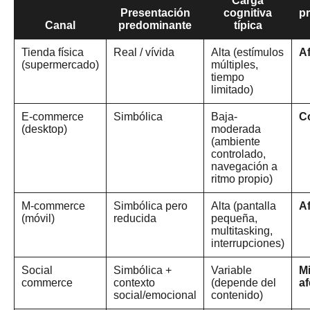
Carga
Presentación
cognitiva
p
Canal
predominante
típica
Tienda física
Real / vívida
Alta (estímulos
Af
(supermercado)
múltiples,
tiempo
limitado)
E-commerce
Simbólica
Baja-
C
(desktop)
moderada
(ambiente
controlado,
navegación a
ritmo propio)
M-commerce
Simbólica pero
Alta (pantalla
Af
(móvil)
reducida
pequeña,
multitasking,
interrupciones)
Social
Simbólica +
Variable
Mi
commerce
contexto
(depende del
af
social/emocional
contenido)