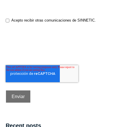
nuestros productos y servicios, así como sobre otros contenidos que
puedan interesarte. Si aceptas que nos comuniquemos contigo para
este fin, marca la casilla a continuación para indicar cómo deseas que
nos comuniquemos:
Acepto recibir otras comunicaciones de SINNETIC.
Puedes darte de baja de estas comunicaciones en cualquier
momento. Para obtener más información sobre cómo darte de baja,
nuestras prácticas de privacidad y cómo nos comprometemos a
proteger y respetar tu privacidad, consulta nuestra Política de
privacidad.
Al hacer clic en Enviar, aceptas que SINNETIC almacene y procese
la información personal suministrada arriba para proporcionarte el
contenido solicitado.
Recent posts