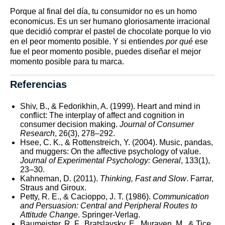
Porque al final del día, tu consumidor no es un homo
economicus. Es un ser humano gloriosamente irracional
que decidió comprar el pastel de chocolate porque lo vio
en el peor momento posible. Y si entiendes
por qué
ese
fue el peor momento posible, puedes diseñar el mejor
momento posible para tu marca.
Referencias
Shiv, B., & Fedorikhin, A. (1999). Heart and mind in
conflict: The interplay of affect and cognition in
consumer decision making.
Journal of Consumer
Research
, 26(3), 278–292.
Hsee, C. K., & Rottenstreich, Y. (2004). Music, pandas,
and muggers: On the affective psychology of value.
Journal of Experimental Psychology: General
, 133(1),
23–30.
Kahneman, D. (2011).
Thinking, Fast and Slow
. Farrar,
Straus and Giroux.
Petty, R. E., & Cacioppo, J. T. (1986).
Communication
and Persuasion: Central and Peripheral Routes to
Attitude Change
. Springer-Verlag.
Baumeister, R. F., Bratslavsky, E., Muraven, M., & Tice,