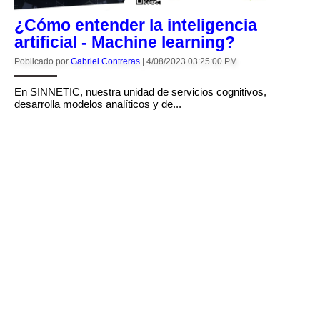
¿Cómo entender la inteligencia
artificial - Machine learning?
Poblicado por
Gabriel Contreras
|
4/08/2023 03:25:00 PM
En SINNETIC, nuestra unidad de servicios cognitivos,
desarrolla modelos analíticos y de...
CONTINUAR LEYENDO
Grow your business more quickly
with our solutions for inbound and
ecommerce
Discover a new digital growth model that attracts
visitors, converts them into leads, transforms
them into customers and then follows them in the