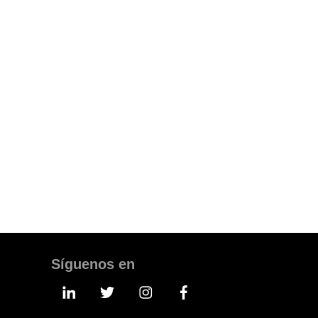
with our solutions for in
ecommerce
Discover a new digital growth model that attrac
leads, transforms them into customers and then
phase, managed with traditional trade method
TAKE AN APPOINTMENT
Síguenos en