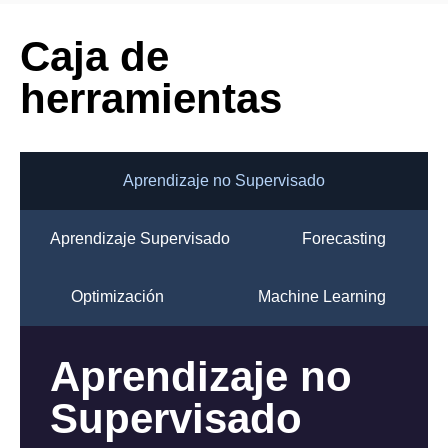
Caja de
herramientas
Aprendizaje no Supervisado
Aprendizaje Supervisado
Forecasting
Optimización
Machine Learning
Aprendizaje
Forecasting
Optimización
Reconocimiento de
Aprendizaje no
Supervisado
imágenes
Supervisado
Mucha información en el contexto de negocios e
inclusive en el contexto digital, tiende a coleccionarse