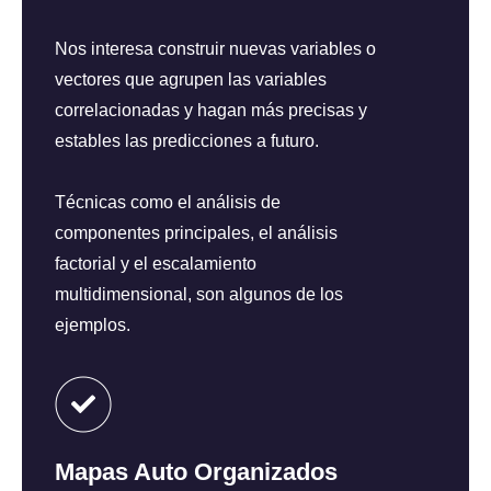
Se crean ecuaciones y reglas simultáneamente
Nos interesa construir nuevas variables o
para lograr la predicción.
Funciones de transferencia y Co-
vectores que agrupen las variables
integración
correlacionadas y hagan más precisas y
El perceptrón multicapa y la función de base radial
estables las predicciones a futuro.
son dos de los algoritmos más usados para
entrenar modelos de esta naturaleza.
Hay oportunidades en las que tenemos diferentes
Técnicas como el análisis de
variables desplegadas a lo largo del tiempo y en
componentes principales, el análisis
las mismas fechas. En estos casos, queremos
factorial y el escalamiento
construir modelos integradores llamados
multidimensional, son algunos de los
funciones de transferencia.
ejemplos.
Nos interesa ver cómo una serie de tiempo
predice o estima otra.
Mapas Auto Organizados