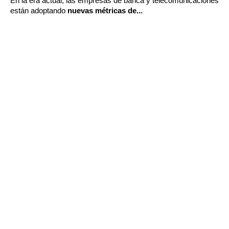
En la era actual, las empresas de banca y telecomunicaciones
están adoptando
nuevas métricas de...
CONTINUE READING
Grow your business more quickly
with our solutions for inbound and
ecommerce
Discover a new digital growth model that attracts
visitors, converts them into leads, transforms
them into customers and then follows them in the
after-sales phase, managed with traditional trade
methods or with ecommerce.