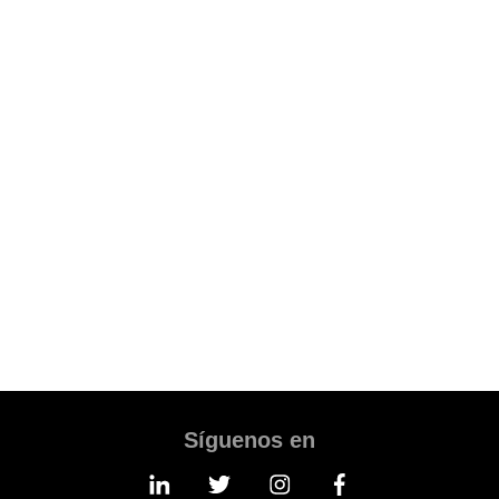
ecommerce
Discover a new digital growth model that attracts
visitors, converts them into leads, transforms
them into customers and then follows them in the
after-sales phase, managed with traditional trade
methods or with ecommerce.
TAKE AN APPOINTMENT
Síguenos en