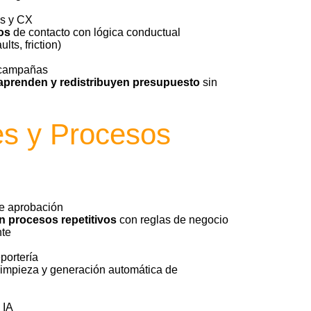
ys y CX
tos
de contacto con lógica conductual
ts, friction)
 campañas
aprenden y redistribuyen presupuesto
sin
s y Procesos
de aprobación
 procesos repetitivos
con reglas de negocio
nte
portería
 limpieza y generación automática de
 IA